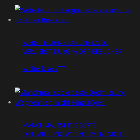
echte
Priorität
–
woran
WEBSITE OHNE FANGNETZ: SO
du
VERLIERST DU 95 % DER BESUCHER
den
Unterschied
Website
Weiterlesen
erkennst
ohne
Fangnetz:
So
verlierst
du
MANCHMAL IST DIE BESTE
95
OPTIMIERUNG WEGNEHMEN, NICHT
%