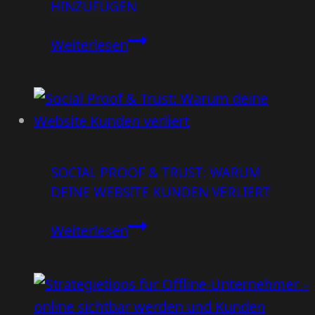
HINZUFÜGEN
der
Besucher
Manchmal
Weiterlesen
ist
die
beste
Optimierung
Wegnehmen,
SOCIAL PROOF & TRUST: WARUM
nicht
DEINE WEBSITE KUNDEN VERLIERT
Hinzufügen
Social
Weiterlesen
Proof
&
Trust: