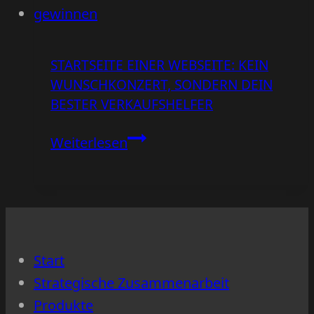
Warum
deine
Website
STARTSEITE EINER WEBSEITE: KEIN
Kunden
WUNSCHKONZERT, SONDERN DEIN
verliert
BESTER VERKAUFSHELFER
Startseite
Weiterlesen
einer
Webseite:
Kein
Wunschkonzert,
sondern
Start
dein
Strategische Zusammenarbeit
bester
Produkte