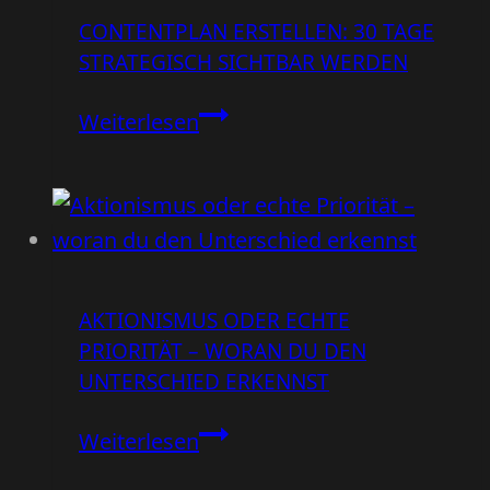
CONTENTPLAN ERSTELLEN: 30 TAGE
STRATEGISCH SICHTBAR WERDEN
Contentplan
Weiterlesen
erstellen:
30
Tage
strategisch
sichtbar
AKTIONISMUS ODER ECHTE
werden
PRIORITÄT – WORAN DU DEN
UNTERSCHIED ERKENNST
Aktionismus
Weiterlesen
oder