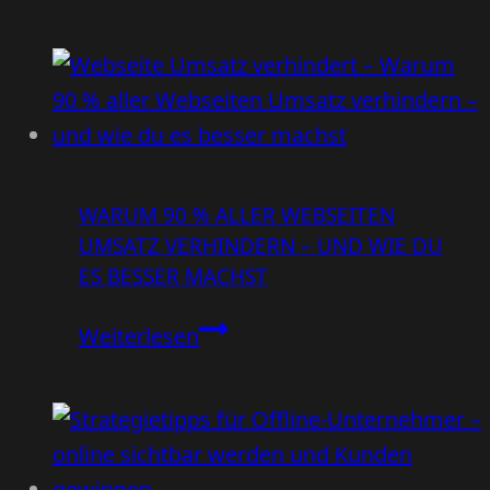
stille
Sichtbarkeits-
Killer:
Veraltete
Inhalte
und
WARUM 90 % ALLER WEBSEITEN
tote
UMSATZ VERHINDERN – UND WIE DU
Links
ES BESSER MACHST
Warum
Weiterlesen
90
%
aller
Webseiten