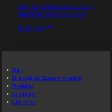
und
SICHTBAR WERDEN BEI GOOGLE –
was
ABER BITTE OHNE SEO-STRESS
sie
wirklich
Sichtbar
Weiterlesen
braucht
werden
bei
Google
–
aber
Start
bitte
Strategische Zusammenarbeit
ohne
Produkte
SEO-
Leistungen
Stress
Über mich