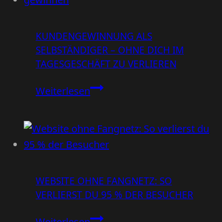
Umsatz
verhindern
KUNDENGEWINNUNG ALS
–
SELBSTÄNDIGER – OHNE DICH IM
und
TAGESGESCHÄFT ZU VERLIEREN
wie
du
Kundengewinnung
Weiterlesen
es
als
besser
Selbständiger
machst
–
ohne
dich
WEBSITE OHNE FANGNETZ: SO
im
VERLIERST DU 95 % DER BESUCHER
Tagesgeschäft
zu
Website
Weiterlesen