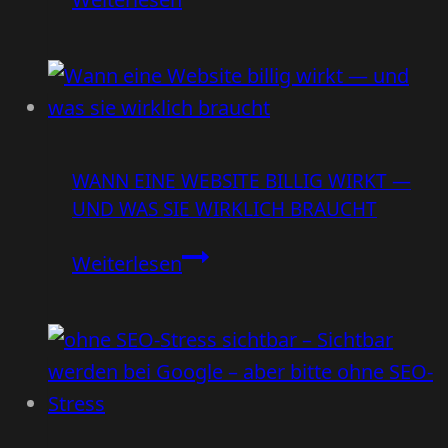
verlieren
ohne
Fangnetz:
So
verlierst
du
WANN EINE WEBSITE BILLIG WIRKT —
95
UND WAS SIE WIRKLICH BRAUCHT
%
der
Wann
Weiterlesen
Besucher
eine
Website
billig
wirkt
—