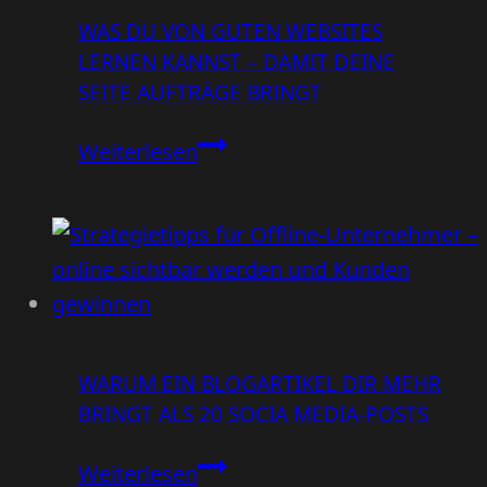
und
WAS DU VON GUTEN WEBSITES
was
LERNEN KANNST – DAMIT DEINE
sie
SEITE AUFTRÄGE BRINGT
wirklich
braucht
Was
Weiterlesen
du
von
guten
Websites
lernen
kannst
WARUM EIN BLOGARTIKEL DIR MEHR
–
BRINGT ALS 20 SOCIA MEDIA-POSTS
damit
deine
Warum
Weiterlesen