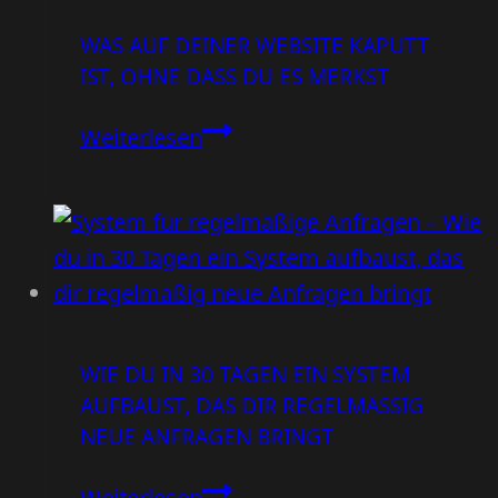
WAS AUF DEINER WEBSITE KAPUTT
IST, OHNE DASS DU ES MERKST
Was
Weiterlesen
auf
deiner
Website
kaputt
ist,
ohne
WIE DU IN 30 TAGEN EIN SYSTEM
dass
AUFBAUST, DAS DIR REGELMÄSSIG N
du
EUE ANFRAGEN BRINGT
es
merkst
Wie
Weiterlesen