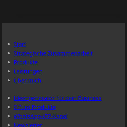
Seite
ein
Aufträge
Blogartikel
bringt
dir
mehr
bringt
Start
als
Strategische Zusammenarbeit
20
Produkte
Socia
Leistungen
Media-
Über mich
Posts
Ideengenerator für dein Business
0 Euro Produkte
WhatsApp-VIP-Kanal
Newsletter