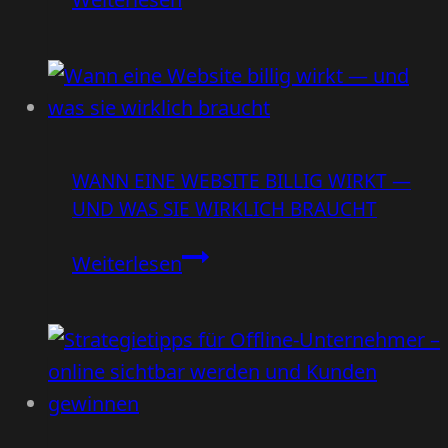
du
in
30
Tagen
ein
WANN EINE WEBSITE BILLIG WIRKT —
System
UND WAS SIE WIRKLICH BRAUCHT
aufbaust,
das
Wann
Weiterlesen
dir
eine
regelmäßig
Website
neue
billig
Anfragen
wirkt
bringt
—