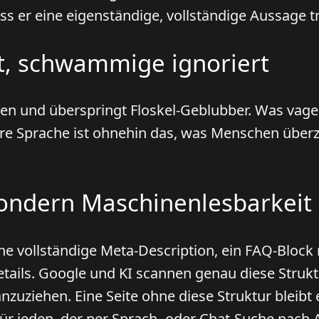
ass er eine eigenständige, vollständige Aussage t
rt, schwammige ignoriert
en und überspringt Floskel-Geblubber. Was vage i
e Sprache ist ohnehin das, was Menschen überze
 sondern Maschinenlesbarkeit
eine vollständige Meta-Description, ein FAQ-Block
etails. Google und KI scannen genau diese Struk
nzuziehen. Eine Seite ohne diese Struktur bleibt 
für jeden, der per Sprach- oder Chat-Suche nach 