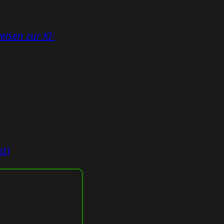
weisen zur KI-
st)