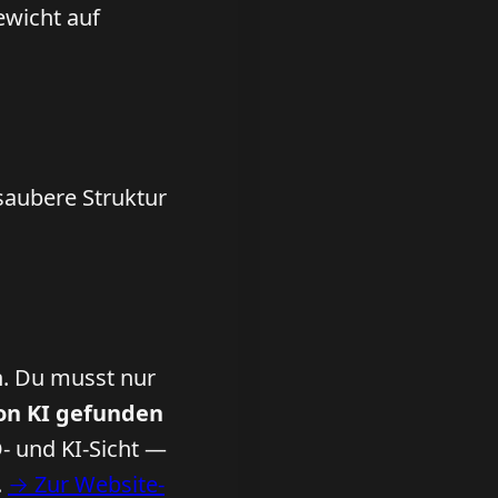
ewicht auf
 saubere Struktur
n. Du musst nur
von KI gefunden
- und KI-Sicht —
.
→ Zur Website-