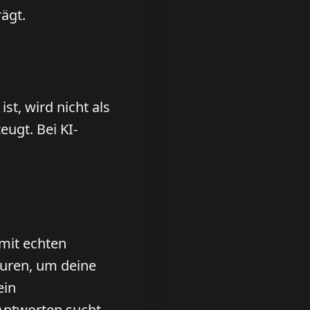
rägt.
st, wird nicht als
ugt. Bei KI-
 mit echten
turen, um deine
ein
Antworten sucht.