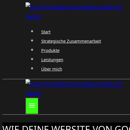
Zum
Inhalt
springen
Start
Strategische Zusammenarbeit
Produkte
Leistungen
Über mich
WIE DEINE WEBSITE VON G