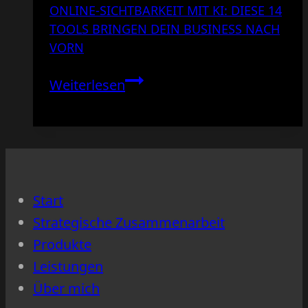
ONLINE-SICHTBARKEIT MIT KI: DIESE 14
TOOLS BRINGEN DEIN BUSINESS NACH
VORN
Online-
Weiterlesen
Sichtbarkeit
mit
KI:
Diese
14
Start
Tools
Strategische Zusammenarbeit
bringen
Produkte
dein
Leistungen
Business
Über mich
nach