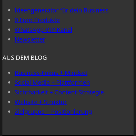
vorn
Ideengenerator für dein Business
0 Euro Produkte
WhatsApp-VIP-Kanal
Newsletter
AUS DEM BLOG
Business-Fokus + Mindset
Social Media + Plattformen
Sichtbarkeit + Content-Strategie
Website + Struktur
Zielgruppe + Positionierung