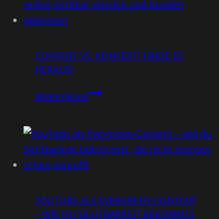
laut
sein
–
CONTENT VS. KONTEXT? FINDE ES
sondern
HERAUS!
klar
Content
Weiterlesen
vs.
Kontext?
Finde
es
heraus!
YOUTUBE ALS EVERGREEN-CONTENT
– WIE DU SICHTBARKEIT BEKOMMST,