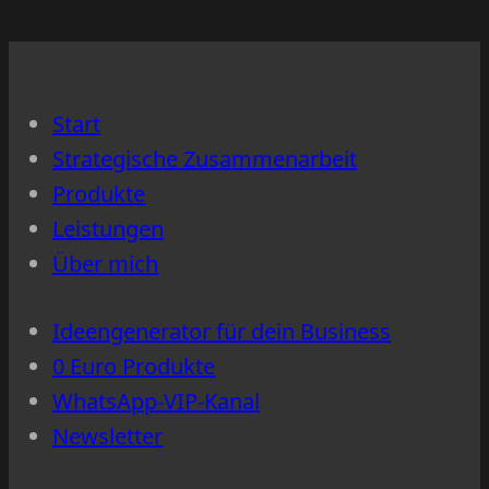
den
schon
ganzen
verpufft
Tag
und
Start
komme
Strategische Zusammenarbeit
trotzdem
Produkte
nicht
Leistungen
voran
Über mich
–
woran
Ideengenerator für dein Business
das
0 Euro Produkte
liegt
WhatsApp-VIP-Kanal
Newsletter