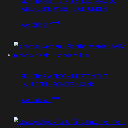
SICHTBARKEIT STATT STILLSTAND: SO
Werbeblock
WIRD DEINE WEBSITE GEFUNDEN
–
also
Sichtbarkeit
Weiterlesen
mach
statt
sie
Stillstand:
besser
So
als
wird
den
deine
Hauptfilm
SICHTBAR WERDEN HEISST NICHT L
Website
AUT SEIN – SONDERN KLAR
gefunden
Sichtbar
Weiterlesen
werden
heißt
nicht