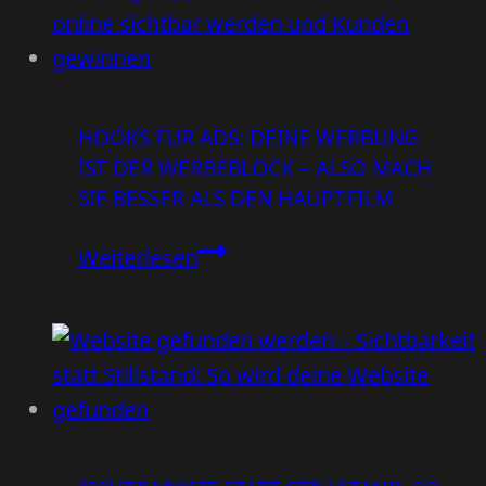
HOOKS FÜR ADS: DEINE WERBUNG
IST DER WERBEBLOCK – ALSO MACH
SIE BESSER ALS DEN HAUPTFILM
Hooks
Weiterlesen
für
Ads:
Deine
Werbung
ist
der