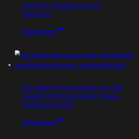
DIE NICHT MORGEN SCHON
VERPUFFT
YouTube
Weiterlesen
als
Evergreen-
Content
–
wie
ICH ARBEITE DEN GANZEN TAG UND
du
KOMME TROTZDEM NICHT VORAN –
Sichtbarkeit
WORAN DAS LIEGT
bekommst,
die
Ich
Weiterlesen
nicht
arbeite
morgen