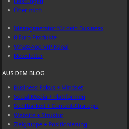
Leistungen
deine
Über mich
Seite
Aufträge
Ideengenerator für dein Business
bringt
0 Euro Produkte
WhatsApp-VIP-Kanal
Newsletter
AUS DEM BLOG
Business-Fokus + Mindset
Social Media + Plattformen
Sichtbarkeit + Content-Strategie
Website + Struktur
Zielgruppe + Positionierung