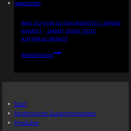
WAS DU VON GUTEN WEBSITES LERNEN
KANNST – DAMIT DEINE SEITE
AUFTRÄGE BRINGT
Was
Weiterlesen
du
von
guten
Websites
lernen
Start
kannst
Strategische Zusammenarbeit
–
Produkte
damit