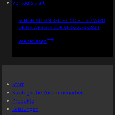
SCHÖN ALLEIN REICHT NICHT: SO WIRD
DEINE WEBSITE ZUR VERKAUFSKRAFT
Schön
Weiterlesen
allein
reicht
nicht:
So
wird
Start
deine
Strategische Zusammenarbeit
Website
Produkte
zur
Leistungen
Verkaufskraft