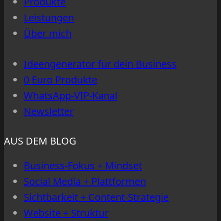
Produkte
anziehst
Leistungen
–
Über mich
ganz
ohne
Ideengenerator für dein Business
Werbung
0 Euro Produkte
WhatsApp-VIP-Kanal
Newsletter
AUS DEM BLOG
Business-Fokus + Mindset
Social Media + Plattformen
Sichtbarkeit + Content-Strategie
Website + Struktur