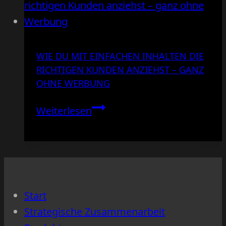
WIE DU MIT EINFACHEN INHALTEN DIE
RICHTIGEN KUNDEN ANZIEHST – GANZ
OHNE WERBUNG
Wie
Weiterlesen
du
mit
einfachen
Inhalten
die
Start
richtigen
Strategische Zusammenarbeit
Kunden