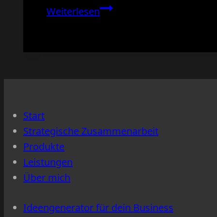
Klartext
Weiterlesen
statt
Marketingblabla
–
so
kommunizierst
du
Start
verständlich
Strategische Zusammenarbeit
und
Produkte
sympathisch
Leistungen
Über mich
Ideengenerator für dein Business