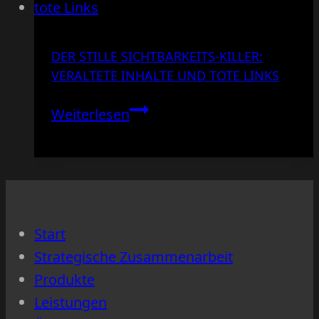
DER STILLE SICHTBARKEITS-KILLER:
VERALTETE INHALTE UND TOTE LINKS
Der
Weiterlesen
stille
Sichtbarkeits-
Killer:
Veraltete
Inhalte
Start
und
Strategische Zusammenarbeit
tote
Produkte
Links
Leistungen