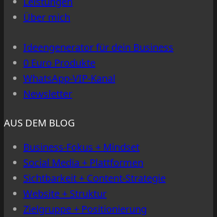
Leistungen
auf
Über mich
den
richtigen
Ideengenerator für dein Business
0 Euro Produkte
WhatsApp-VIP-Kanal
Newsletter
AUS DEM BLOG
Business-Fokus + Mindset
Social Media + Plattformen
Sichtbarkeit + Content-Strategie
Website + Struktur
Zielgruppe + Positionierung