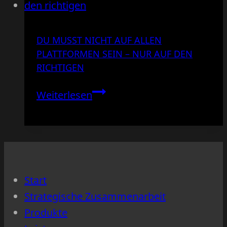
DU MUSST NICHT AUF ALLEN
PLATTFORMEN SEIN – NUR AUF DEN
RICHTIGEN
Du
Weiterlesen
musst
nicht
auf
allen
Plattformen
Start
sein
Strategische Zusammenarbeit
–
Produkte
nur