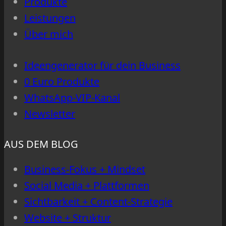
Produkte
arbeitest
Leistungen
–
Über mich
ohne
im
Ideengenerator für dein Business
Business
0 Euro Produkte
zu
WhatsApp-VIP-Kanal
versinken
Newsletter
AUS DEM BLOG
Business-Fokus + Mindset
Social Media + Plattformen
Sichtbarkeit + Content-Strategie
Website + Struktur