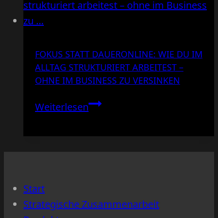
FOKUS STATT DAUERONLINE: WIE DU IM
ALLTAG STRUKTURIERT ARBEITEST –
OHNE IM BUSINESS ZU VERSINKEN
Fokus
Weiterlesen
statt
Daueronline:
Wie
du
im
Start
Alltag
Strategische Zusammenarbeit
strukturiert