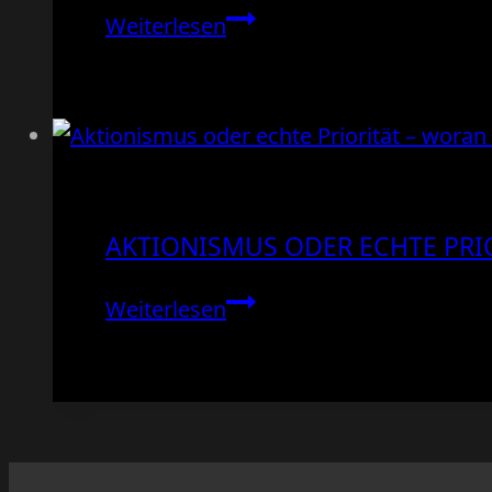
Ich
Weiterlesen
arbeite
den
ganzen
Tag
und
komme
AKTIONISMUS ODER ECHTE PRI
trotzdem
nicht
Aktionismus
Weiterlesen
voran
oder
–
echte
woran
Priorität
das
–
liegt
woran