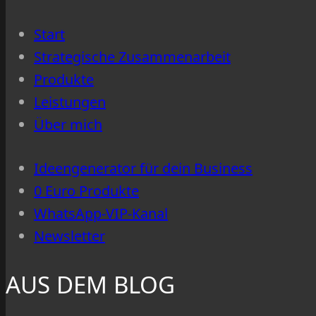
du
Start
den
Strategische Zusammenarbeit
Unterschied
Produkte
erkennst
Leistungen
Über mich
Ideengenerator für dein Business
0 Euro Produkte
WhatsApp-VIP-Kanal
Newsletter
AUS DEM BLOG