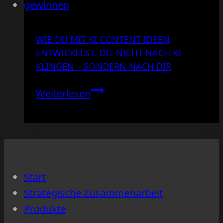
WIE DU MIT KI CONTENT-IDEEN
ENTWICKELST, DIE NICHT NACH KI
KLINGEN – SONDERN NACH DIR
Wie
Weiterlesen
du
mit
KI
Content-
Ideen
Start
entwickelst,
Strategische Zusammenarbeit
die
Produkte
nicht