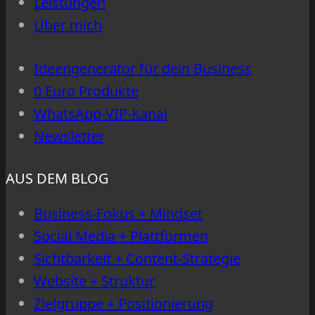
Leistungen
nach
Über mich
KI
klingen
Ideengenerator für dein Business
–
0 Euro Produkte
sondern
WhatsApp-VIP-Kanal
nach
Newsletter
dir
AUS DEM BLOG
Business-Fokus + Mindset
Social Media + Plattformen
Sichtbarkeit + Content-Strategie
Website + Struktur
Zielgruppe + Positionierung