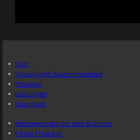
musst
nicht
auf
allen
Plattformen
sein
Start
–
Strategische Zusammenarbeit
nur
Produkte
auf
Leistungen
den
Über mich
richtigen
Ideengenerator für dein Business
0 Euro Produkte