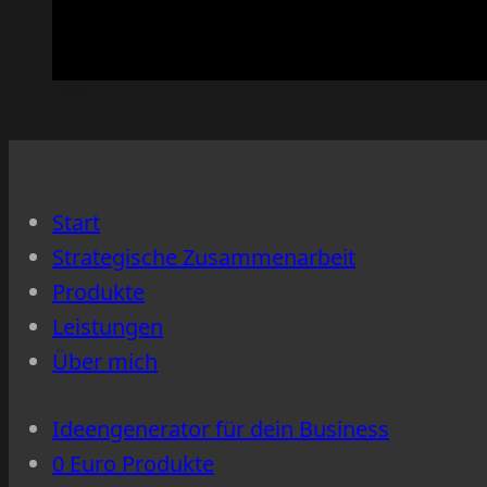
sichtbar
werden
–
mit
Klarheit
statt
Start
Chaos
Strategische Zusammenarbeit
Produkte
Leistungen
Über mich
Ideengenerator für dein Business
0 Euro Produkte