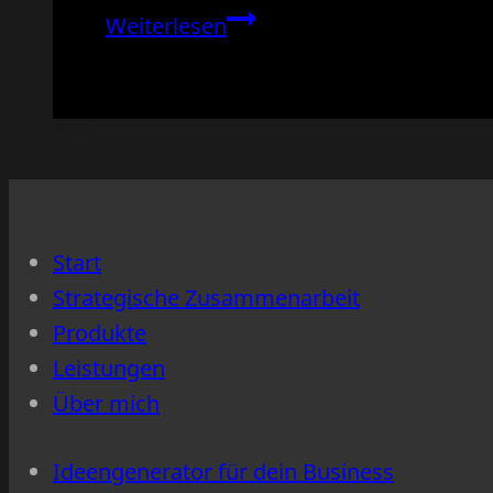
Wie
Weiterlesen
du
ohne
Tricks,
Rabatte
oder
Druck
Start
trotzdem
Strategische Zusammenarbeit
regelmäßig
Produkte
gebucht
Leistungen
wirst
Über mich
Ideengenerator für dein Business