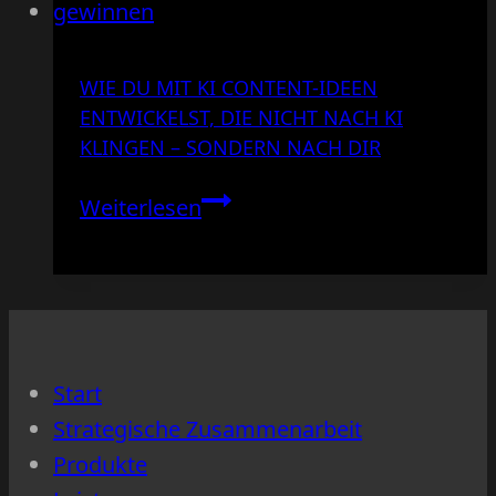
WIE DU MIT KI CONTENT-IDEEN
ENTWICKELST, DIE NICHT NACH KI
KLINGEN – SONDERN NACH DIR
Wie
Weiterlesen
du
mit
KI
Content-
Ideen
Start
entwickelst,
Strategische Zusammenarbeit
die
Produkte
nicht