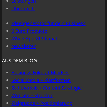
Leistungen
nach
Über mich
KI
klingen
Ideengenerator für dein Business
–
0 Euro Produkte
sondern
WhatsApp-VIP-Kanal
nach
Newsletter
dir
AUS DEM BLOG
Business-Fokus + Mindset
Social Media + Plattformen
Sichtbarkeit + Content-Strategie
Website + Struktur
Zielgruppe + Positionierung