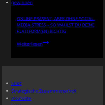
ONLINE PRÄSENT, ABER OHNE SOCIAL-
MEDIA-STRESS – SO WÄHLST DU DEINE
PLATTFORM(EN) RICHTIG
Online
Weiterlesen
präsent,
aber
ohne
Social-
Media-
Start
Stress
Strategische Zusammenarbeit
–
Produkte
so