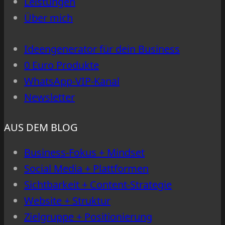
Leistungen
wählst
Über mich
du
deine
Ideengenerator für dein Business
Plattform(en)
0 Euro Produkte
richtig
WhatsApp-VIP-Kanal
Newsletter
AUS DEM BLOG
Business-Fokus + Mindset
Social Media + Plattformen
Sichtbarkeit + Content-Strategie
Website + Struktur
Zielgruppe + Positionierung