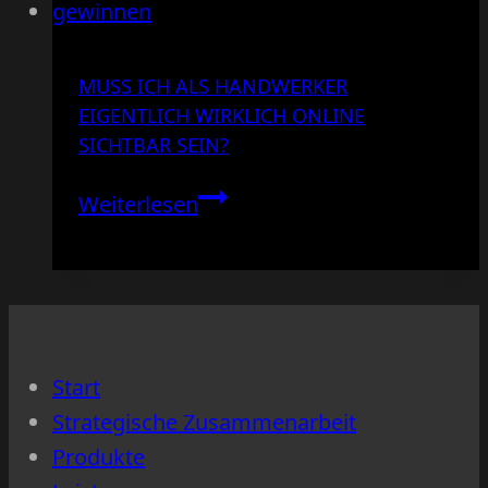
MUSS ICH ALS HANDWERKER
EIGENTLICH WIRKLICH ONLINE
SICHTBAR SEIN?
Muss
Weiterlesen
ich
als
Handwerker
eigentlich
wirklich
Start
online
Strategische Zusammenarbeit
sichtbar
Produkte
sein?