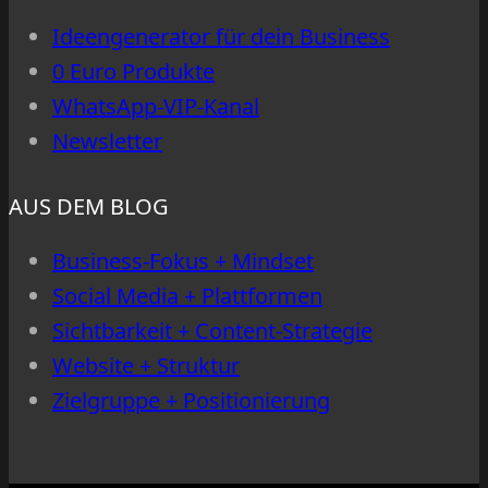
vorn
Ideengenerator für dein Business
0 Euro Produkte
WhatsApp-VIP-Kanal
Newsletter
AUS DEM BLOG
Business-Fokus + Mindset
Social Media + Plattformen
Sichtbarkeit + Content-Strategie
Website + Struktur
Zielgruppe + Positionierung