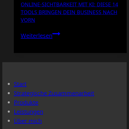
ONLINE-SICHTBARKEIT MIT KI: DIESE 14
TOOLS BRINGEN DEIN BUSINESS NACH
VORN
Online-
Weiterlesen
Sichtbarkeit
mit
KI:
Diese
14
Start
Tools
Strategische Zusammenarbeit
bringen
Produkte
dein
Leistungen
Business
Über mich
nach