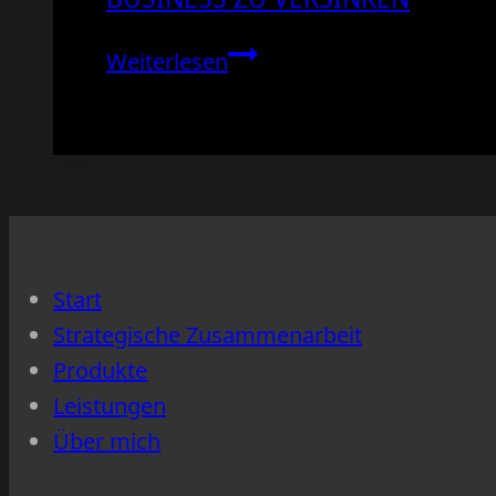
Fokus
Weiterlesen
statt
Daueronline:
Wie
du
im
Alltag
Start
strukturiert
Strategische Zusammenarbeit
arbeitest
Produkte
–
Leistungen
ohne
Über mich
im
Business