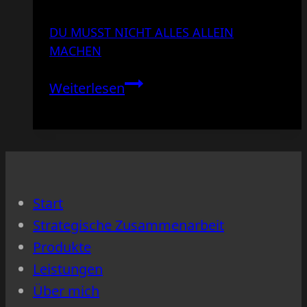
DU MUSST NICHT ALLES ALLEIN
MACHEN
Du
Weiterlesen
musst
nicht
alles
allein
machen
Start
Strategische Zusammenarbeit
Produkte
Leistungen
Über mich