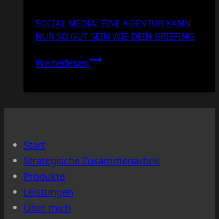
SOCIAL MEDIA: EINE AGENTUR KANN
NUR SO GUT SEIN WIE DEIN BRIEFING
Social
Weiterlesen
media:
Eine
Agentur
kann
nur
Start
so
Strategische Zusammenarbeit
gut
Produkte
sein
Leistungen
wie
Über mich
dein