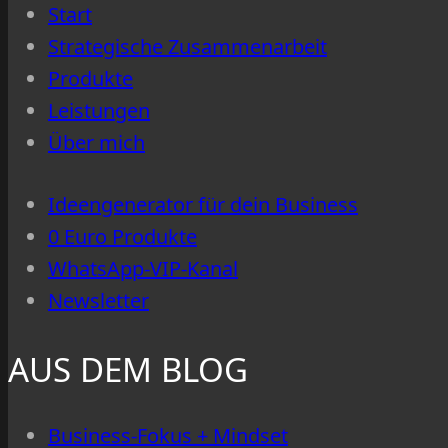
Start
du
Strategische Zusammenarbeit
ein
Produkte
gutes
Leistungen
System
Über mich
hast
Ideengenerator für dein Business
0 Euro Produkte
WhatsApp-VIP-Kanal
Newsletter
AUS DEM BLOG
Business-Fokus + Mindset