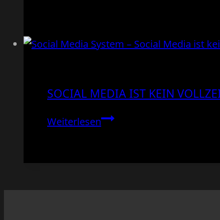
in
den
Kommentaren?
So
hältst
du
SOCIAL MEDIA IST KEIN VOLLZ
deine
Website
Social
Weiterlesen
sauber
Media
ist
kein
Vollzeitjob
–
wenn