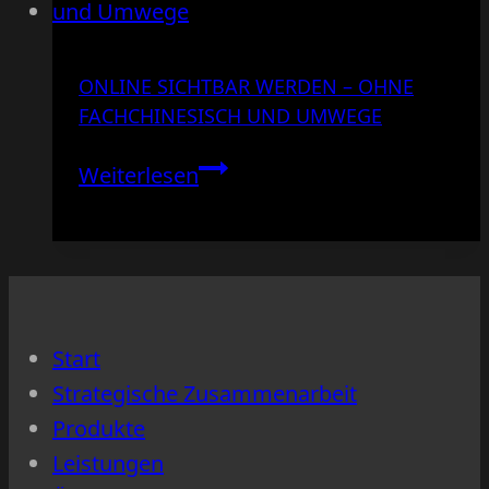
ONLINE SICHTBAR WERDEN – OHNE
FACHCHINESISCH UND UMWEGE
Online
Weiterlesen
sichtbar
werden
–
ohne
Fachchinesisch
Start
und
Strategische Zusammenarbeit
Umwege
Produkte
Leistungen