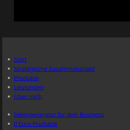
dein
Angebot
oft
unsichtbar
bleibt
–
Start
obwohl
Strategische Zusammenarbeit
es
Produkte
stark
Leistungen
ist
Über mich
Ideengenerator für dein Business
0 Euro Produkte