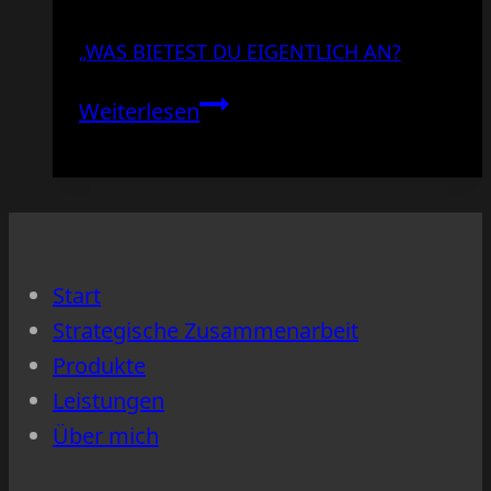
„WAS BIETEST DU EIGENTLICH AN?
„Was
Weiterlesen
bietest
du
eigentlich
an?
Start
Strategische Zusammenarbeit
Produkte
Leistungen
Über mich