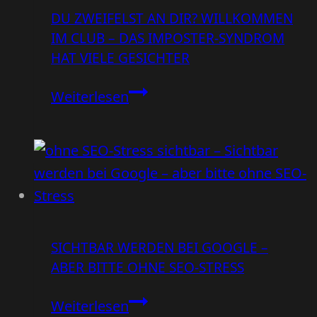
DU ZWEIFELST AN DIR? WILLKOMMEN
IM CLUB – DAS IMPOSTER-SYNDROM
HAT VIELE GESICHTER
Du
Weiterlesen
zweifelst
an
dir?
Willkommen
im
Club
SICHTBAR WERDEN BEI GOOGLE –
–
ABER BITTE OHNE SEO-STRESS
das
Imposter-
Sichtbar
Weiterlesen