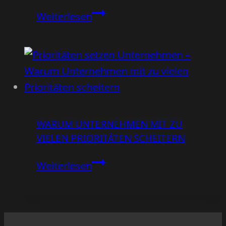
sollen
1
Weiterlesen
Idee
–
7
Inhalte:
Warum
du
WARUM UNTERNEHMEN MIT ZU
dir
VIELEN PRIORITÄTEN SCHEITERN
das
Leben
Warum
Weiterlesen
unnötig
Unternehmen
schwer
mit
machst
zu