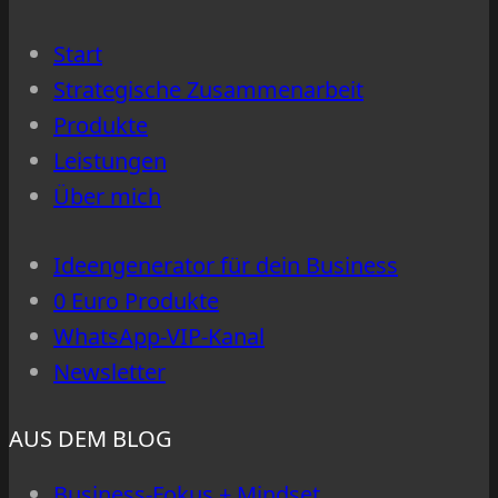
vielen
Prioritäten
Start
scheitern
Strategische Zusammenarbeit
Produkte
Leistungen
Über mich
Ideengenerator für dein Business
0 Euro Produkte
WhatsApp-VIP-Kanal
Newsletter
AUS DEM BLOG
Business-Fokus + Mindset