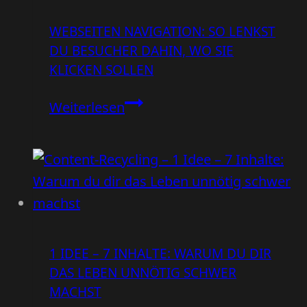
WEBSEITEN NAVIGATION: SO LENKST
DU BESUCHER DAHIN, WO SIE
KLICKEN SOLLEN
Webseiten
Weiterlesen
Navigation:
So
lenkst
du
Besucher
dahin,
1 IDEE – 7 INHALTE: WARUM DU DIR
wo
DAS LEBEN UNNÖTIG SCHWER
sie
MACHST
klicken