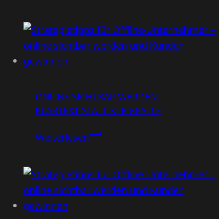
Syndrom
werden
hat
bei
viele
Google
Gesichter
–
aber
bitte
ONLINE SICHTBAR WERDEN:
ohne
KLARTEXT STATT KLICKFALLE
SEO-
Stress
Online
Weiterlesen
sichtbar
werden:
Klartext
statt
Klickfalle