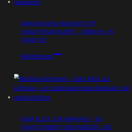
WARUM DEIN ANGEBOT OFT
UNSICHTBAR BLEIBT – OBWOHL ES
STARK IST
Warum
Weiterlesen
dein
Angebot
oft
unsichtbar
bleibt
–
VOM KLICK ZUR ANFRAGE – SO
obwohl
FUNKTIONIERT EINE WEBSITE, DIE
es