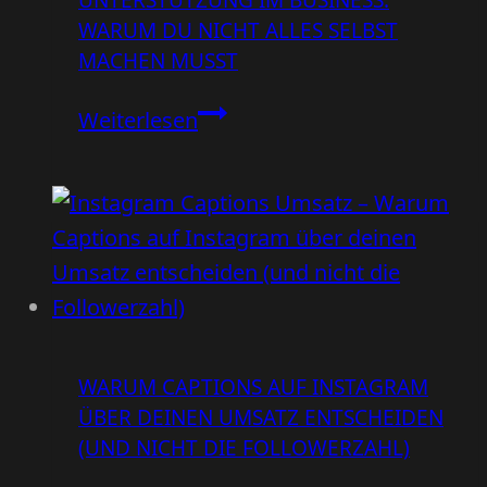
UNTERSTÜTZUNG IM BUSINESS:
und
WARUM DU NICHT ALLES SELBST
stattdessen
MACHEN MUSST
Wunschkunden
findest
Unterstützung
Weiterlesen
im
Business:
Warum
du
nicht
alles
selbst
WARUM CAPTIONS AUF INSTAGRAM
machen
ÜBER DEINEN UMSATZ ENTSCHEIDEN
musst
(UND NICHT DIE FOLLOWERZAHL)