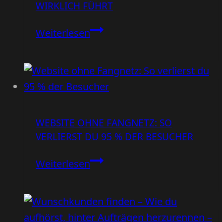
WIRKLICH FÜHRT
stark
ist
Vom
Weiterlesen
Klick
zur
Anfrage
–
so
WEBSITE OHNE FANGNETZ: SO
funktioniert
VERLIERST DU 95 % DER BESUCHER
eine
Website,
Website
Weiterlesen
die
ohne
wirklich
Fangnetz:
führt
So