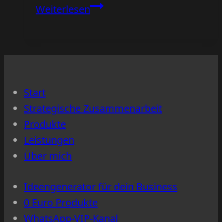
Warum
Weiterlesen
Captions
auf
Instagram
über
deinen
Start
Umsatz
Strategische Zusammenarbeit
entscheiden
Produkte
(und
Leistungen
nicht
Über mich
die
Followerzahl)
Ideengenerator für dein Business
0 Euro Produkte
WhatsApp-VIP-Kanal