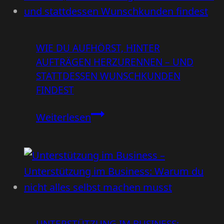
verlierst
du
95
WIE DU AUFHÖRST, HINTER
%
AUFTRÄGEN HERZURENNEN – UND
der
STATTDESSEN WUNSCHKUNDEN
Besucher
FINDEST
Wie
Weiterlesen
du
aufhörst,
hinter
Aufträgen
herzurennen
–