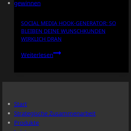
SOCIAL MEDIA HOOK-GENERATOR: SO
BLEIBEN DEINE WUNSCHKUNDEN
WIRKLICH DRAN
Social
Weiterlesen
Media
Hook-
Generator:
So
bleiben
Start
deine
Strategische Zusammenarbeit
Wunschkunden
Produkte
wirklich